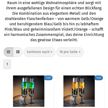
Raum in eine wohlige Wohnatmosphäre und sorgt mit
ihrem ausgefallenen Design für einen echten Blickfang.
Die Kombination aus elegantem Metall und den
strahlenden Flaschenfarben – von warmem Gelb/Orange
und beruhigendem Blau/Gelb bis hin zu lebhaftem
Pink/Blau und geheimnisvollem Violett/Orange – schafft
ein harmonisches Zusammenspiel, das deine Einrichtung
das gewisse Etwas verleiht.
Sortieren nach
pro Seite
Sortieren nach
16 pro Seite
1
TOP
TOP