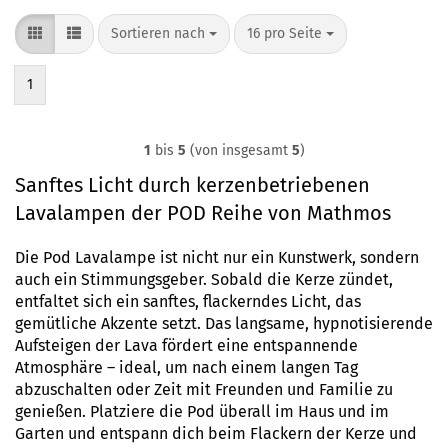
Sortieren nach
pro Seite
Sortieren nach
16 pro Seite
1
1
bis
5
(von insgesamt
5
)
Sanftes Licht durch kerzenbetriebenen
Lavalampen der POD Reihe von Mathmos
Die Pod Lavalampe ist nicht nur ein Kunstwerk, sondern
auch ein Stimmungsgeber. Sobald die Kerze zündet,
entfaltet sich ein sanftes, flackerndes Licht, das
gemütliche Akzente setzt. Das langsame, hypnotisierende
Aufsteigen der Lava fördert eine entspannende
Atmosphäre – ideal, um nach einem langen Tag
abzuschalten oder Zeit mit Freunden und Familie zu
genießen. Platziere die Pod überall im Haus und im
Garten und entspann dich beim Flackern der Kerze und