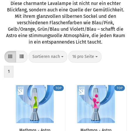
Diese charmante Lavalampe ist nicht nur ein echter
Blickfang, sondern auch eine Quelle der Gemütlichkeit.
Mit ihrem glanzvollen silbernen Sockel und den
verschiedenen Flaschenfarben wie Blau/Pink,
Gelb/Orange, Grün/Blau und Violett/Blau – schafft die
Astro eine stimmungsvolle Atmosphäre, die jeden Raum
in ein entspannendes Licht taucht.
Sortieren nach
pro Seite
Sortieren nach
16 pro Seite
1
TOP
TOP
Mathmos - Astro
Mathmos - Astro