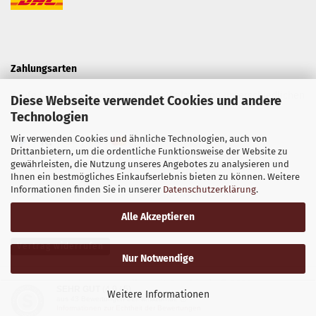
Zahlungsarten
Kaufe bei uns sicher ein mit einer Vielzahl von unterschiedlichen
Diese Webseite verwendet Cookies und andere
Technologien
Zahlungsarten.
Wir verwenden Cookies und ähnliche Technologien, auch von
Drittanbietern, um die ordentliche Funktionsweise der Website zu
gewährleisten, die Nutzung unseres Angebotes zu analysieren und
Ihnen ein bestmögliches Einkaufserlebnis bieten zu können. Weitere
Informationen finden Sie in unserer
Datenschutzerklärung
.
Alle Akzeptieren
Vertrag widerrufen
Nur Notwendige
Webshop erstellen
mit Gambio.de © 2026
SEHR GUT
(4.9 / 5)
Weitere Informationen
aus
43
Bewertungen bei: amazon.de ⓘ
Informationen zur Echtheit der Bewertungen