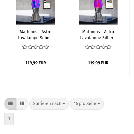
Mathmos - Astro
Mathmos - Astro
Lavalampe Silber -
Lavalampe Silber -
Violet Blau
Violet Rot
119,99 EUR
119,99 EUR
Sortieren nach
pro Seite
Sortieren nach
16 pro Seite
1