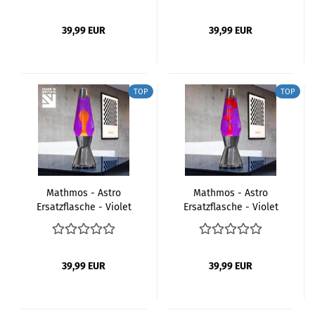
39,99 EUR
39,99 EUR
TOP
TOP
Mathmos - Astro
Mathmos - Astro
Ersatzflasche - Violet
Ersatzflasche - Violet
Orange
Rot
39,99 EUR
39,99 EUR