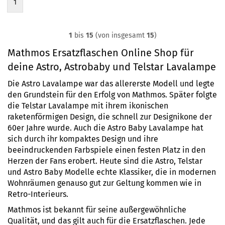
1
1
bis
15
(von insgesamt
15
)
Mathmos Ersatzflaschen Online Shop für
deine Astro, Astrobaby und Telstar Lavalampe
Die Astro Lavalampe war das allererste Modell und legte
den Grundstein für den Erfolg von Mathmos. Später folgte
die Telstar Lavalampe mit ihrem ikonischen
raketenförmigen Design, die schnell zur Designikone der
60er Jahre wurde. Auch die Astro Baby Lavalampe hat
sich durch ihr kompaktes Design und ihre
beeindruckenden Farbspiele einen festen Platz in den
Herzen der Fans erobert. Heute sind die Astro, Telstar
und Astro Baby Modelle echte Klassiker, die in modernen
Wohnräumen genauso gut zur Geltung kommen wie in
Retro-Interieurs.
Mathmos ist bekannt für seine außergewöhnliche
Qualität, und das gilt auch für die Ersatzflaschen. Jede