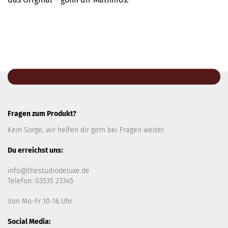
Fragen zum Produkt?
Kein Sorge, wir helfen dir gern bei Fragen weiter.
Du erreichst uns:
info@thestudiodeluxe.de
Telefon: 03535 23345
Von Mo-Fr 10-16 Uhr
Social Media: