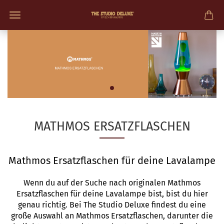
MATHMOS ERSATZFLASCHEN
Mathmos Ersatzflaschen für deine Lavalampe
Wenn du auf der Suche nach originalen Mathmos
Ersatzflaschen für deine Lavalampe bist, bist du hier
genau richtig. Bei The Studio Deluxe findest du eine
große Auswahl an Mathmos Ersatzflaschen, darunter die