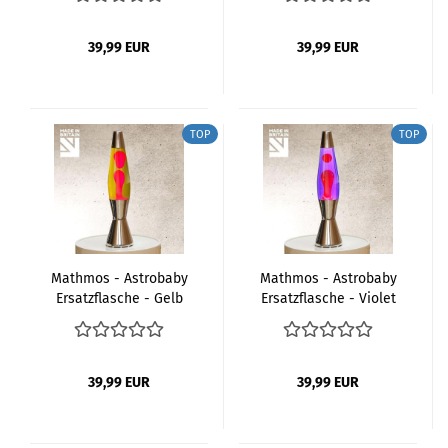
39,99 EUR
39,99 EUR
TOP
TOP
Mathmos - Astrobaby
Mathmos - Astrobaby
Ersatzflasche - Gelb
Ersatzflasche - Violet
Rot
Rot
39,99 EUR
39,99 EUR