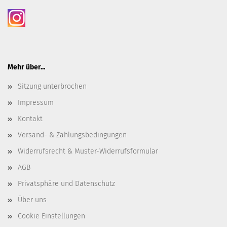
Mehr über...
Sitzung unterbrochen
Impressum
Kontakt
Versand- & Zahlungsbedingungen
Widerrufsrecht & Muster-Widerrufsformular
AGB
Privatsphäre und Datenschutz
Über uns
Cookie Einstellungen