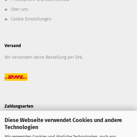
Über uns
Cookie Einstellungen
Versand
Wir versenden deine Bestellung per DHL.
Zahlungsarten
Kaufe bei uns sicher ein mit einer Vielzahl von unterschiedlichen
Diese Webseite verwendet Cookies und andere
Technologien
Zahlungsarten.
Wir verwenden Cookies und ähnliche Technologien, auch von