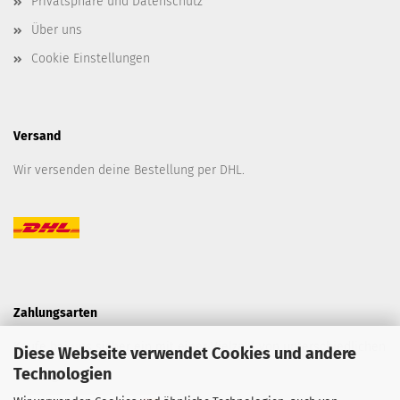
Privatsphäre und Datenschutz
Über uns
Cookie Einstellungen
Versand
Wir versenden deine Bestellung per DHL.
Zahlungsarten
Kaufe bei uns sicher ein mit einer Vielzahl von unterschiedlichen
Diese Webseite verwendet Cookies und andere
Technologien
Zahlungsarten.