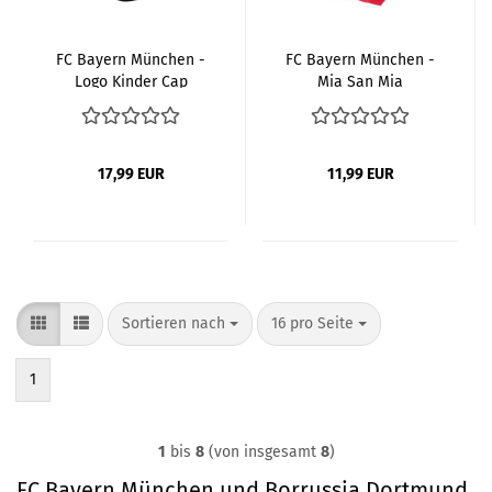
FC Bayern München -
FC Bayern München -
Logo Kinder Cap
Mia San Mia
Schwarz
Brillenetui
17,99 EUR
11,99 EUR
Sortieren nach
pro Seite
Sortieren nach
16 pro Seite
1
1
bis
8
(von insgesamt
8
)
FC Bayern München und Borrussia Dortmund