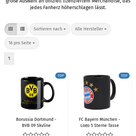
große Auswahl an offiziell lizenziertem Merchandise, das
jedes Fanherz höherschlagen lässt.
Sortieren nach
pro Seite
Sortieren nach
Alle Hersteller
pro Seite
16 pro Seite
1
TOP
TOP
Borussia Dortmund -
FC Bayern München -
BVB 09 Skyline
Logo 5 Sterne Tasse
Thermoeffekt Tasse
Schwarz