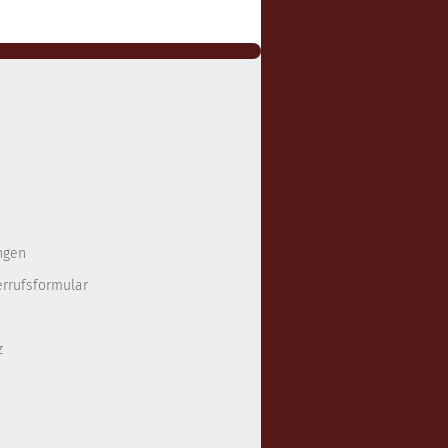
ngen
errufsformular
z