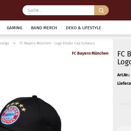
Suche...
GAMING
BAND MERCH
DEKO & LIFESTYLE
»
esliga
FC Bayern München - Logo Kinder Cap Schwarz
FC 
FC Bayern München
Log
Art.Nr.:
Lieferze