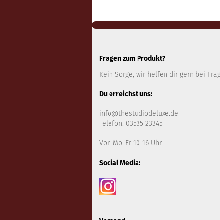
Fragen zum Produkt?
Kein Sorge, wir helfen dir gern bei Fra
Du erreichst uns:
info@thestudiodeluxe.de
Telefon: 03535 23345
Von Mo-Fr 10-16 Uhr
Social Media: