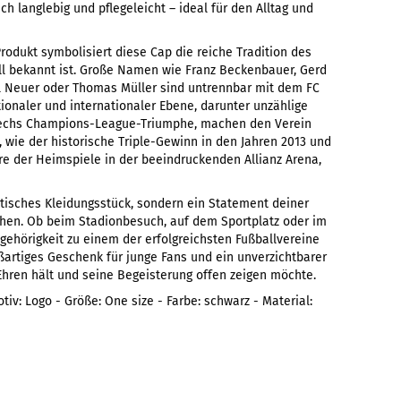
h langlebig und pflegeleicht – ideal für den Alltag und
-Produkt symbolisiert diese Cap die reiche Tradition des
all bekannt ist. Große Namen wie Franz Beckenbauer, Gerd
el Neuer oder Thomas Müller sind untrennbar mit dem FC
tionaler und internationaler Ebene, darunter unzählige
 sechs Champions-League-Triumphe, machen den Verein
wie der historische Triple-Gewinn in den Jahren 2013 und
re der Heimspiele in der beeindruckenden Allianz Arena,
aktisches Kleidungsstück, sondern ein Statement deiner
hen. Ob beim Stadionbesuch, auf dem Sportplatz oder im
ugehörigkeit zu einem der erfolgreichsten Fußballvereine
oßartiges Geschenk für junge Fans und ein unverzichtbarer
 Ehren hält und seine Begeisterung offen zeigen möchte.
v: Logo - Größe: One size - Farbe: schwarz - Material: