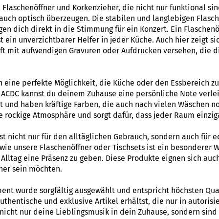
e Flaschenöffner und Korkenzieher, die nicht nur funktional s
uch optisch überzeugen. Die stabilen und langlebigen Flasche
en dich direkt in die Stimmung für ein Konzert. Ein Flaschenö
t ein unverzichtbarer Helfer in jeder Küche. Auch hier zeigt s
oft mit aufwendigen Gravuren oder Aufdrucken versehen, die 
 eine perfekte Möglichkeit, die Küche oder den Essbereich zu
ACDC kannst du deinem Zuhause eine persönliche Note verlei
gt und haben kräftige Farben, die auch nach vielen Wäschen n
e rockige Atmosphäre und sorgt dafür, dass jeder Raum einziga
st nicht nur für den alltäglichen Gebrauch, sondern auch für
e wie unsere Flaschenöffner oder Tischsets ist ein besonderer
 Alltag eine Präsenz zu geben. Diese Produkte eignen sich auc
äher sein möchten.
nt wurde sorgfältig ausgewählt und entspricht höchsten Quali
thentische und exklusive Artikel erhältst, die nur in autorisi
nicht nur deine Lieblingsmusik in dein Zuhause, sondern sind