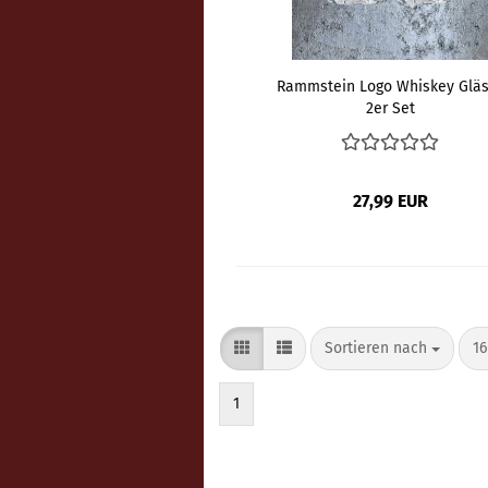
Rammstein Logo Whiskey Gläs
2er Set
27,99 EUR
Sortieren nach
pr
Sortieren nach
16
1