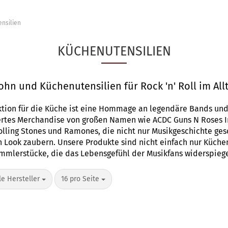
nsilien
KÜCHENUTENSILIEN
hn und Küchenutensilien für Rock 'n' Roll im All
ion für die Küche ist eine Hommage an legendäre Bands und br
nziertes Merchandise von großen Namen wie ACDC Guns N Roses
lling Stones und Ramones, die nicht nur Musikgeschichte ge
 Look zaubern. Unsere Produkte sind nicht einfach nur Küche
mmlerstücke, die das Lebensgefühl der Musikfans widerspiege
o Seite
pro Seite
le Hersteller
16 pro Seite