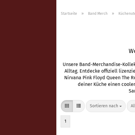
»
»
Startseite
Band Merch
Küchenute
Wo
Unsere Band-Merchandise-Kollekt
Alltag. Entdecke offiziell lize
Nirvana Pink Floyd Queen The Ro
deiner Küche einen coolen
Sa
Sortieren nach
pr
Sortieren nach
Al
1