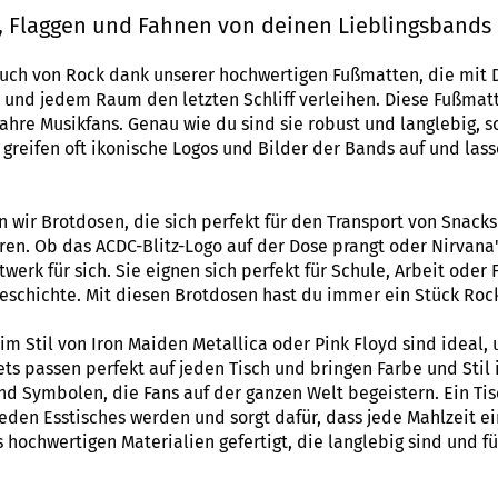
, Flaggen und Fahnen von deinen Lieblingsbands
uch von Rock dank unserer hochwertigen Fußmatten, die mit D
und jedem Raum den letzten Schliff verleihen. Diese Fußmatte
hre Musikfans. Genau wie du sind sie robust und langlebig, so
 greifen oft ikonische Logos und Bilder der Bands auf und la
n wir Brotdosen, die sich perfekt für den Transport von Snac
en. Ob das ACDC-Blitz-Logo auf der Dose prangt oder Nirvana'
twerk für sich. Sie eignen sich perfekt für Schule, Arbeit oder
eschichte. Mit diesen Brotdosen hast du immer ein Stück Rock 
 im Stil von Iron Maiden Metallica oder Pink Floyd sind ideal
ts passen perfekt auf jeden Tisch und bringen Farbe und Stil 
nd Symbolen, die Fans auf der ganzen Welt begeistern. Ein Ti
jeden Esstisches werden und sorgt dafür, dass jede Mahlzeit 
us hochwertigen Materialien gefertigt, die langlebig sind und 