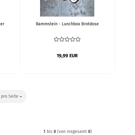
er
Rammstein - Lunchbox Brotdose
19,99 EUR
o Seite
 pro Seite
1
bis
8
(von insgesamt
8
)