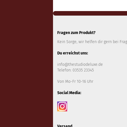
Fragen zum Produkt?
Kein Sorge, wir helfen dir gern bei Fra
Du erreichst uns:
info@thestudiodeluxe.de
Telefon: 03535 23345
Von Mo-Fr 10-16 Uhr
Social Media:
Versand