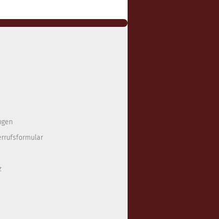
ngen
errufsformular
z