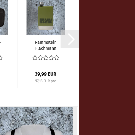
-
Rammstein
Rammstein -
Flachmann
Logo Snapback
e
Benzin
Cap
39,99 EUR
29,99 EUR
57,13 EUR pro