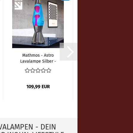
Mathmos - Astro
Mathmos - Astro
Lavalampe Silber -
Lavalampe Silber -
Blau Pink...
Grün Blau...
109,99 EUR
119,99 EUR
ALAMPEN - DEIN