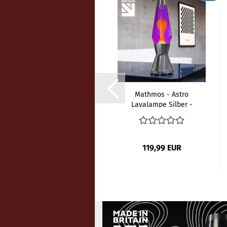
Mathmos - Telstar
Mathmos - Astro
Lavalampe Silber -
Lavalampe Silber -
Pink...
Violet...
114,99 EUR
119,99 EUR