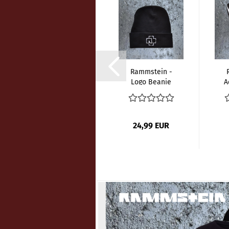
Rammstein -
Rammstein -
Logo
Logo Beanie
A
Flaschenöffner
Mütze -
S
Schwarz
24,99 EUR
24,99 EUR