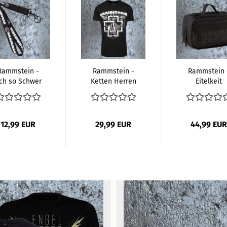
Rammstein -
Rammstein -
Rammstein 
ch so Schwer
Ketten Herren
Eitelkeit
chlüsselband
T-Shirt
Kulturtasch
12,99 EUR
29,99 EUR
44,99 EUR