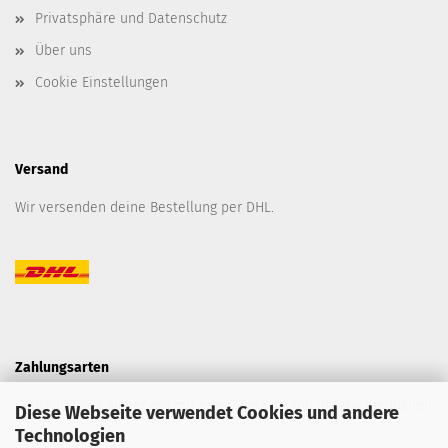
Privatsphäre und Datenschutz
Über uns
Cookie Einstellungen
Versand
Wir versenden deine Bestellung per DHL.
Zahlungsarten
Kaufe bei uns sicher ein mit einer Vielzahl von unterschiedlichen
Diese Webseite verwendet Cookies und andere
Technologien
Zahlungsarten.