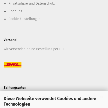
Privatsphäre und Datenschutz
Über uns
Cookie Einstellungen
Versand
Wir versenden deine Bestellung per DHL.
Zahlungsarten
Kaufe bei uns sicher ein mit einer Vielzahl von unterschiedlichen
Diese Webseite verwendet Cookies und andere
Technologien
Zahlungsarten.