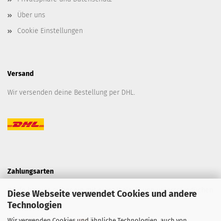
Über uns
Cookie Einstellungen
Versand
Wir versenden deine Bestellung per DHL.
Zahlungsarten
Kaufe bei uns sicher ein mit einer Vielzahl von unterschiedlichen
Diese Webseite verwendet Cookies und andere
Technologien
Zahlungsarten.
Wir verwenden Cookies und ähnliche Technologien, auch von