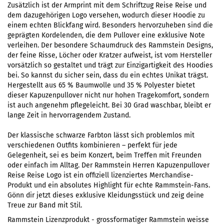
Zusätzlich ist der Armprint mit dem Schriftzug Reise Reise und
dem dazugehörigen Logo versehen, wodurch dieser Hoodie zu
einem echten Blickfang wird. Besonders hervorzuheben sind die
geprägten Kordelenden, die dem Pullover eine exklusive Note
verleihen. Der besondere Schaumdruck des Rammstein Designs,
der feine Risse, Löcher oder Kratzer aufweist, ist vom Hersteller
vorsätzlich so gestaltet und trägt zur Einzigartigkeit des Hoodies
bei. So kannst du sicher sein, dass du ein echtes Unikat trägst.
Hergestellt aus 65 % Baumwolle und 35 % Polyester bietet
dieser Kapuzenpullover nicht nur hohen Tragekomfort, sondern
ist auch angenehm pflegeleicht. Bei 30 Grad waschbar, bleibt er
lange Zeit in hervorragendem Zustand.
Der klassische schwarze Farbton lässt sich problemlos mit
verschiedenen Outfits kombinieren – perfekt für jede
Gelegenheit, sei es beim Konzert, beim Treffen mit Freunden
oder einfach im Alltag. Der Rammstein Herren Kapuzenpullover
Reise Reise Logo ist ein offiziell lizenziertes Merchandise-
Produkt und ein absolutes Highlight für echte Rammstein-Fans.
Gönn dir jetzt dieses exklusive Kleidungsstück und zeig deine
Treue zur Band mit Stil.
Rammstein Lizenzprodukt - grossformatiger Rammstein weisse