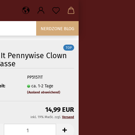
NERDZONE BLOG
TOP
 It Pennywise Clown
Tasse
PP5157IT
it:
ca. 1-2 Tage
(Ausland abweichend)
14,99 EUR
inkl. 19% MwSt. zzgl.
Versand