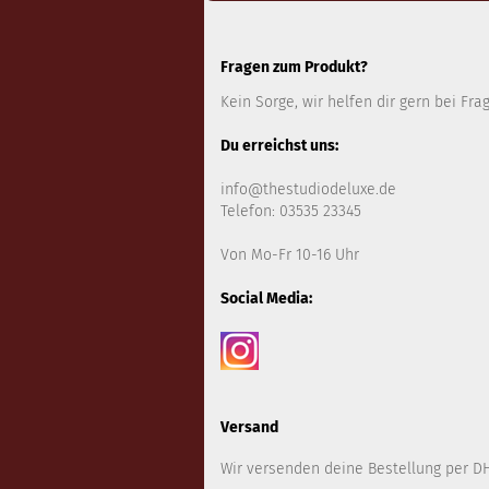
Fragen zum Produkt?
Kein Sorge, wir helfen dir gern bei Fra
Du erreichst uns:
info@thestudiodeluxe.de
Telefon: 03535 23345
Von Mo-Fr 10-16 Uhr
Social Media:
Versand
Wir versenden deine Bestellung per DH