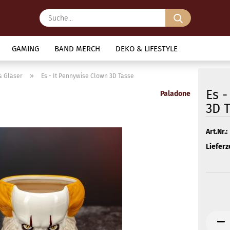
Suche...
GAMING
BAND MERCH
DEKO & LIFESTYLE
»
& Gläser
Es - It Pennywise Clown 3D Tasse
Es -
Paladone
3D 
Art.Nr.:
Lieferze