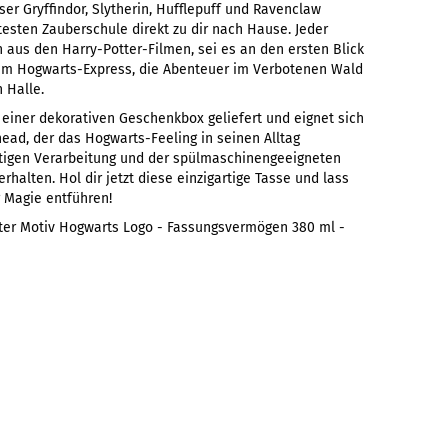
r Gryffindor, Slytherin, Hufflepuff und Ravenclaw
testen Zauberschule direkt zu dir nach Hause. Jeder
aus den Harry-Potter-Filmen, sei es an den ersten Blick
dem Hogwarts-Express, die Abenteuer im Verbotenen Wald
 Halle.
in einer dekorativen Geschenkbox geliefert und eignet sich
head, der das Hogwarts-Feeling in seinen Alltag
tigen Verarbeitung und der spülmaschinengeeigneten
rhalten. Hol dir jetzt diese einzigartige Tasse und lass
r Magie entführen!
tter Motiv Hogwarts Logo - Fassungsvermögen 380 ml -