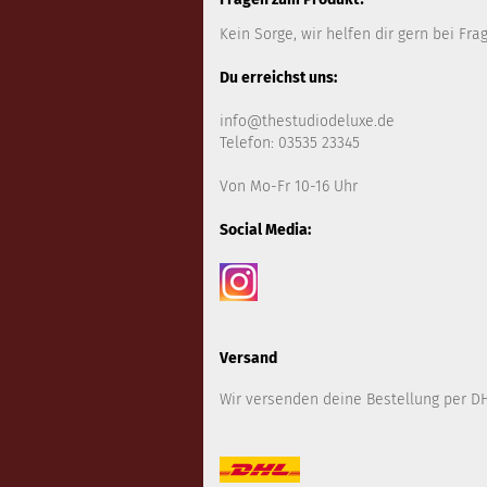
Kein Sorge, wir helfen dir gern bei Fra
Du erreichst uns:
info@thestudiodeluxe.de
Telefon: 03535 23345
Von Mo-Fr 10-16 Uhr
Social Media:
Versand
Wir versenden deine Bestellung per DH