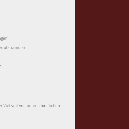
ngen
errufsformular
z
er Vielzahl von unterschiedlichen