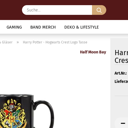
Suche...
GAMING
BAND MERCH
DEKO & LIFESTYLE
»
& Gläser
Harry Potter - Hogwarts Crest Logo Tasse
Har
Half Moon Bay
Cre
Art.Nr.:
Lieferze