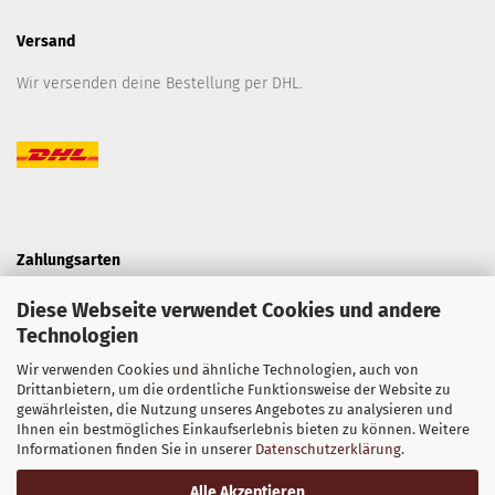
Versand
Wir versenden deine Bestellung per DHL.
Zahlungsarten
Kaufe bei uns sicher ein mit einer Vielzahl von unterschiedlichen
Diese Webseite verwendet Cookies und andere
Technologien
Zahlungsarten.
Wir verwenden Cookies und ähnliche Technologien, auch von
Drittanbietern, um die ordentliche Funktionsweise der Website zu
gewährleisten, die Nutzung unseres Angebotes zu analysieren und
Ihnen ein bestmögliches Einkaufserlebnis bieten zu können. Weitere
Informationen finden Sie in unserer
Datenschutzerklärung
.
Alle Akzeptieren