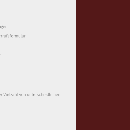
ngen
errufsformular
z
er Vielzahl von unterschiedlichen