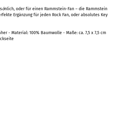
rs
ö
nlich, oder für einen Rammstein-Fan – die Rammstein
erfekte Ergänzung für jeden Rock Fan, oder absolutes Key
her - Material:
100% Baumwolle
-
Maße: ca. 7,5 x 7,5 cm
ückseite