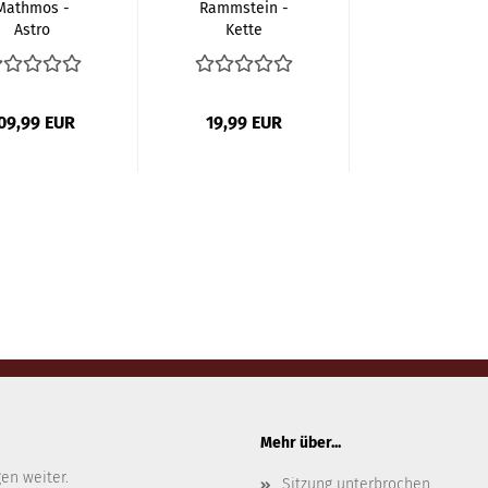
Mathmos -
Rammstein -
Astro
Kette
Lavalampe
Rasierklinge
ilber - Blau
Pink...
09,99 EUR
19,99 EUR
Mehr über...
gen weiter.
Sitzung unterbrochen