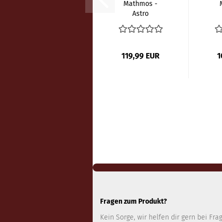
Mathmos -
Astro
Lavalampe
Silber - Violet...
S
119,99 EUR
1
Fragen zum Produkt?
Kein Sorge, wir helfen dir gern bei Fra