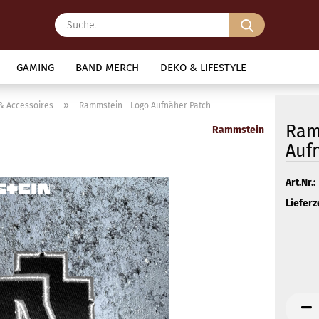
Suche...
GAMING
BAND MERCH
DEKO & LIFESTYLE
»
& Accessoires
Rammstein - Logo Aufnäher Patch
Ram
Rammstein
Auf
Art.Nr.:
Lieferze