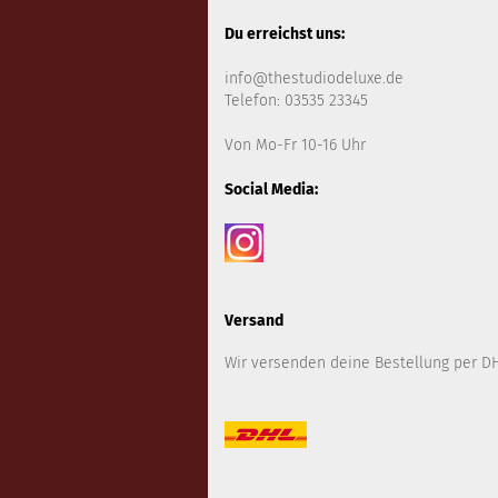
Du erreichst uns:
info@thestudiodeluxe.de
Telefon: 03535 23345
Von Mo-Fr 10-16 Uhr
Social Media:
Versand
Wir versenden deine Bestellung per DH