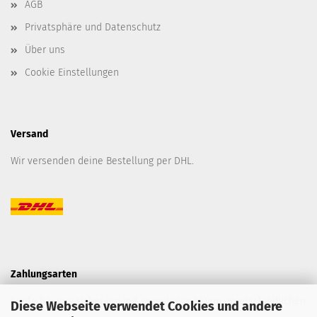
AGB
Privatsphäre und Datenschutz
Über uns
Cookie Einstellungen
Versand
Wir versenden deine Bestellung per DHL.
Zahlungsarten
Kaufe bei uns sicher ein mit einer Vielzahl von unterschiedlichen
Diese Webseite verwendet Cookies und andere