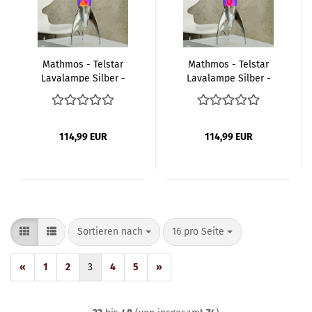
Mathmos - Telstar
Mathmos - Telstar
Lavalampe Silber -
Lavalampe Silber -
Violet Orange
Violet Rot
114,99 EUR
114,99 EUR
Sortieren nach
pro Seite
Sortieren nach
16 pro Seite
«
1
2
3
4
5
»