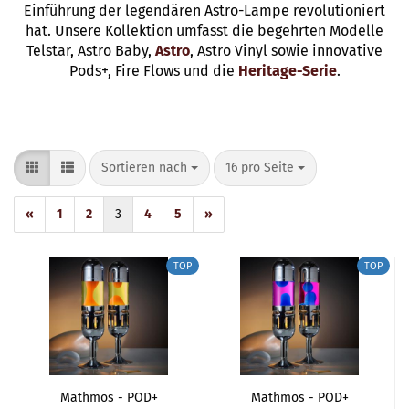
Einführung der legendären Astro-Lampe revolutioniert
hat. Unsere Kollektion umfasst die begehrten Modelle
Telstar, Astro Baby,
Astro
, Astro Vinyl sowie innovative
Pods+, Fire Flows und die
Heritage-Serie
.
Sortieren nach
pro Seite
Sortieren nach
16 pro Seite
«
1
2
3
4
5
»
TOP
TOP
Mathmos - POD+
Mathmos - POD+