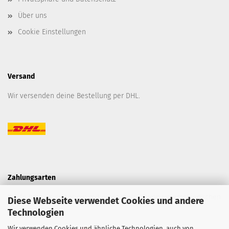
Über uns
Cookie Einstellungen
Versand
Wir versenden deine Bestellung per DHL.
Zahlungsarten
Kaufe bei uns sicher ein mit einer Vielzahl von unterschiedlichen
Diese Webseite verwendet Cookies und andere
Technologien
Zahlungsarten.
Wir verwenden Cookies und ähnliche Technologien, auch von