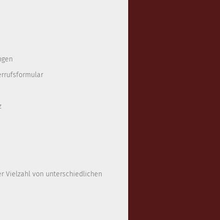
ngen
errufsformular
z
er Vielzahl von unterschiedlichen