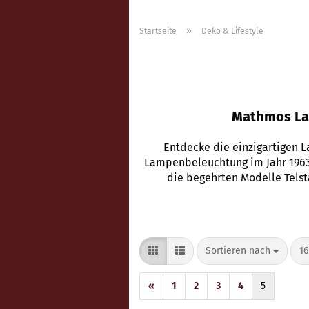
»
Startseite
Deko & Lifestyle
Mathmos Lav
Entdecke die einzigartigen 
Lampenbeleuchtung im Jahr 1963 
die begehrten Modelle Telst
Sortieren nach
pr
Sortieren nach
16
«
1
2
3
4
5