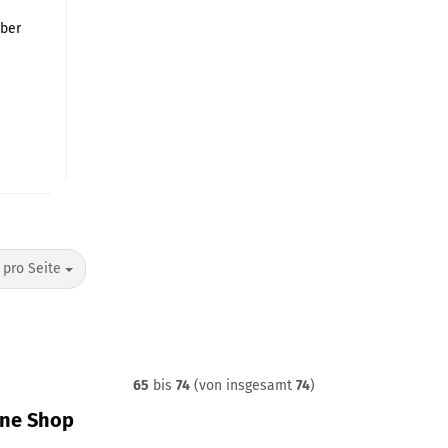
ber
o Seite
 pro Seite
65
bis
74
(von insgesamt
74
)
ne Shop