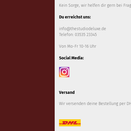
Kein Sorge, wir helfen dir gern bei Fra
Du erreichst uns:
info@thestudiodeluxe.de
Telefon: 03535 23345
Von Mo-Fr 10-16 Uhr
Social Media:
Versand
Wir versenden deine Bestellung per DH