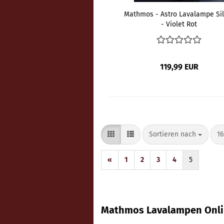
Mathmos - Astro Lavalampe Sil
- Violet Rot
119,99 EUR
Sortieren nach
pr
Sortieren nach
16
«
1
2
3
4
5
Mathmos Lavalampen Onli