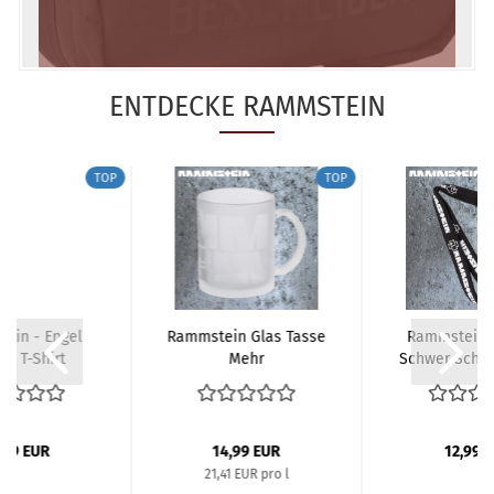
ENTDECKE RAMMSTEIN
TOP
TOP
ein - Engel
Rammstein Glas Tasse
Rammstein -
en T-Shirt
Mehr
Schwer Schlü
,99 EUR
14,99 EUR
12,99 
21,41 EUR pro l